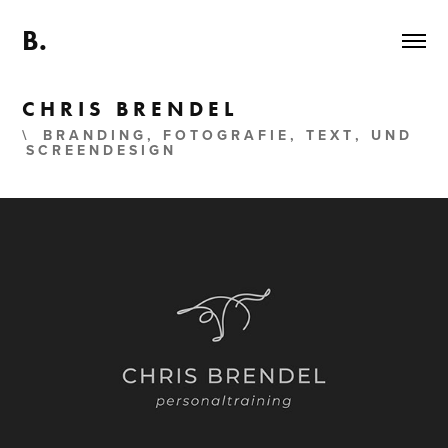
B.
C H R I S   B R E N D E L
\ B R A N D I N G , F O T O G R A F I E , T E X T , U N D
S C R E E N D E S I G N